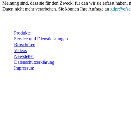
Meinung sind, dass sie für den Zweck, für den wir sie erfasst haben, 
Daten nicht mehr verarbeiten. Sie können Ihre Anfrage an
gdpr@efse
Important Links
Produkte
Service und Dienstleistungen
Broschüren
Videos
Newsletter
Datenschutzerklärung
Impressum
Contact
EFSEN UV & EB TECHNOLOGY
Skovlytoften 33
DK-2840 Holte
Denmark
+45 4565 0260
efsen@efsen.dk