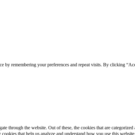
© 2023 EFSEN UV & EB TECHNOLOGY
ce by remembering your preferences and repeat visits. By clicking “Acc
e through the website. Out of these, the cookies that are categorized a
rty cookies that help us analyze and understand how you use this websit