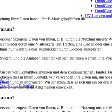
OmniCure
OmniCur
OmniCure® 
UV-Lampen und 
beitung Ihrer Daten haben: Per E-Mail: gdpr@efsen.dk.
 warum?
ersonenbezogene Daten von Ihnen, z. B. durch die Nutzung unserer Web
n entweder durch eine Visitenkarte, ein Treffen, eine E-Mail oder ein
dings nur, wenn Sie dies ausdrücklich durch Cookies akzeptieren.
ystem, und die Angaben beschränken sich auf Ihren Namen, Ihre Posit
m Ausbau von Kontaktbeziehungen und dem kontinuierlichen Handel. F
arkieren dies in Ihrem Kontakt. Wir verwenden Ihre Daten nur, um Sie 
us II
u halten und zu informieren. Wir schätzen, dass es sich um ein bis drei
ure® Plus II Profiler
 unser Unternehmen im Allgemeinen entwickelt.
 warum?
ersonenbezogene Daten von Ihnen, z. B. durch die Nutzung unserer Web