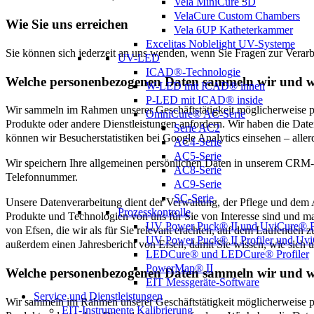
Vela MiniCure 3D
VelaCure Custom Chambers
Wie Sie uns erreichen
Vela 6UP Katheterkammer
Excelitas Noblelight UV-Systeme
Sie können sich jederzeit an uns wenden, wenn Sie Fragen zur Verar
UV-LED
ICAD®-Technologie
Welche personenbezogenen Daten sammeln wir und
W-LED mit ICAD® innen
P-LED mit ICAD® inside
Wir sammeln im Rahmen unserer Geschäftstätigkeit möglicherweise p
OmniCure® AC-Serie
Produkte oder andere Dienstleistungen anfordern. Wir haben die Date
Serie AC2
können wir Besucherstatistiken bei Google Analytics einsehen – aller
AC4-Serie
AC5-Serie
Wir speichern Ihre allgemeinen persönlichen Daten in unserem CRM-S
AC8-Serie
Telefonnummer.
AC9-Serie
SC-Serie
Unsere Datenverarbeitung dient der Verwaltung, der Pflege und de
Prozesskontrolle
Produkte und Technologien von uns für Sie von Interesse sind und m
UV Power Puck® II und UviCure® Pl
von Efsen, die wir als für Sie relevant erachten, auf dem Laufenden z
UV Power Puck® II Profiler und UviC
außerdem einen Jahresbericht von Efsen, damit Sie wissen, wie sich
LEDCure® und LEDCure® Profiler
PowerMap® II
Welche personenbezogenen Daten sammeln wir und
EIT Messgeräte-Software
Service und Dienstleistungen
Wir sammeln im Rahmen unserer Geschäftstätigkeit möglicherweise p
EIT-Instrumente Kalibrierung