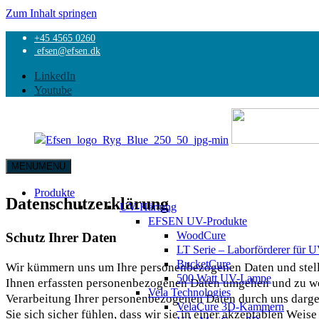
Zum Inhalt springen
+45 4565 0260
Start
efsen@efsen.dk
Datenschutzerklärung
LinkedIn
Youtube
MENU
MENU
EFSEN
UV
Produkte
Datenschutzerklärung
&
UV-Härtung
EB
EFSEN UV-Produkte
TECHNOLOGY
WoodCure
Schutz Ihrer Daten
LT Serie – Laborförderer für
BucketCure
Wir kümmern uns um Ihre personenbezogenen Daten und stellen
500 Watt UV-Lampe
Ihnen erfassten personenbezogenen Daten umgehen und zu we
Vela Technologies
Verarbeitung Ihrer personenbezogenen Daten durch uns dargel
VelaCure 3D-Kammern
Sie sich sicher fühlen, dass wir sie in einer akzeptablen Weise