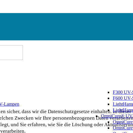
F300 UV-
F600 UV-
 UV-Lampen
LightHam
LightHam
 sicher, dass wir die Datenschutzgesetze einhalten.
In dieser
OmniCure® UV-Li
lchen Zwecken wir Ihre personenbezogenen Daten verarbeiten.
OmniCure
egt, und Sie erfahren, wie Sie die Löschung oder Aktualisieru
OmniCure
 verarbeiten.