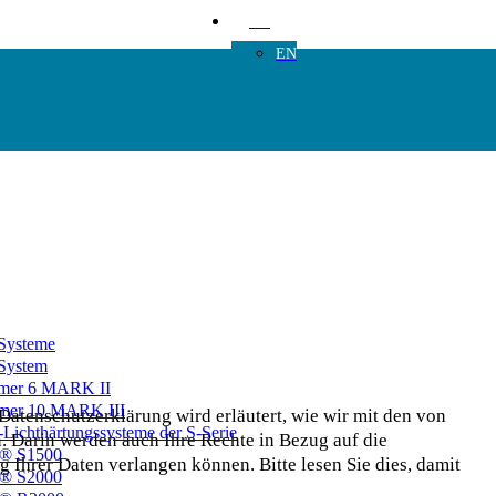
DE
EN
Systeme
System
mer 6 MARK II
mer 10 MARK III
 Datenschutzerklärung wird erläutert, wie wir mit den von
chthärtungssysteme der S-Serie
 Darin werden auch Ihre Rechte in Bezug auf die
® S1500
ng Ihrer Daten verlangen können.
Bitte lesen Sie dies, damit
® S2000