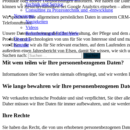
Produkte oder andere Dienstleistungen anfordern. Wir haben die Date
Technik und Service
können wir Besucherstatistiken bei Google Analytics einsehen – aller
Consulting zu Prozesstechnik und -entwicklung
Newsroom
Wir speichern Ihre allgemeinen persönlichen Daten in unserem CRM-S
Neuigkeiten
Telefonnummer.
Videos
Unsere Datenverarbeitung dient der Verwaltung, der Pflege und de
Referenzen und Fallbeispiele
Produkte und Technologien von uns für Sie von Interesse sind und m
Über uns
von Efsen, die wir als für Sie relevant erachten, auf dem Laufenden z
Kontakt
außerdem einen Jahresbericht von Efsen, damit Sie wissen, wie sich
Suchen nach:
Suchen
Mit wem teilen wir Ihre personenbezogenen Daten?
Informationen über Sie werden niemals offengelegt, und wir werden 
Wie lange bewahren wir Ihre personenbezogenen Dat
Wir verkaufen technische Produkte und sind verpflichtet, Sie über a
Daher müssen wir Ihre Daten für immer aufbewahren, und sie werden
Ihre Rechte
Sie haben das Recht, die von uns erhobenen personenbezogenen Daten 