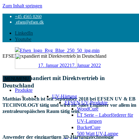
Zum Inhalt springen
+45 4565 0260
Start
efsen@efsen.dk
Unkategorisiert
EFSEN expandiert mit Direktvertrieb in Deutschland
LinkedIn
Youtube
EFSEN expandiert mit Direktvertrieb in Deutschland
17. Januar 2022
17. Januar 2022
EFSEN expandiert mit Direktvertrieb in
MENU
MENU
EFSEN
Deutschland
UV
Produkte
&
UV-Härtung
Matthias Robisch ist seit September 2018 bei EFSEN UV & EB
EB
EFSEN UV-Produkte
TECHNOLOGY tätig und wird als Sales Engineer vor allem im
TECHNOLOGY
WoodCure
zentraleuropäischen Raum tätig sein.
LT Serie – Laborförderer für
UV-Lampen
BucketCure
500 Watt UV-Lampe
Anwender der einzigartigen 3D-Härtungstechnologie