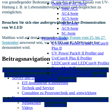
von grundlegender Bedeutung ist, um den sicheren Einsatz von UV-
OmniCure® AC-Serie
Härtung z. B. in Lebensmittelverpackungen und dergleichen zu
Serie AC2
ermöglichen.
AC4-Serie
AC5-Serie
Besuchen Sie sich eine außergewöhnliche Live-Demonstration
AC8-Serie
von W-LED
AC9-Serie
SC-Serie
Matthias wird auf dem kommenden
Bürkle Forum vom 25. bis 27.
Prozesskontrolle
September
anwesend sein, wo W-LED mit ICAD® inside live
UV Power Puck® II und UviCure®
demonstriert wird.
Plus II
UV Power Puck® II Profiler und
Beitragsnavigation
UviCure® Plus II Profiler
LEDCure® und LEDCure® Profiler
PowerMap® II
Erhalten Sie eine außergewöhnliche Demonstration der überlegenen
EIT Messgeräte-Software
3D-UV-Härtungstechnologie auf der Medical Technology Ireland
Service und Dienstleistungen
vom 26. bis 27. September
EIT-Instrumente Kalibrierung
Technik und Service
Consulting zu Prozesstechnik und -entwicklung
Newsroom
Entdecken Sie ICAD® auf dem Allnex Kundenseminar am 24. und
Neuigkeiten
25. September
Videos