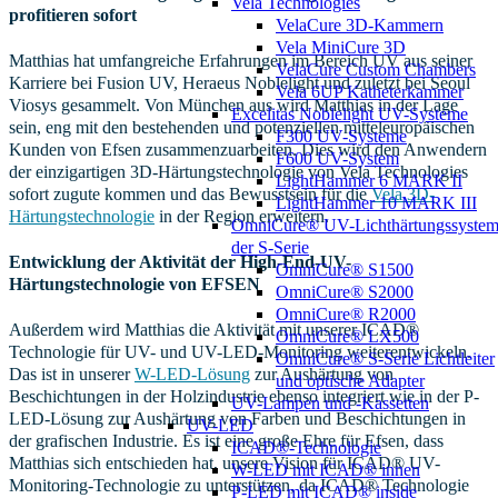
Vela Technologies
profitieren sofort
VelaCure 3D-Kammern
Vela MiniCure 3D
Matthias hat umfangreiche Erfahrungen im Bereich UV aus seiner
VelaCure Custom Chambers
Karriere bei Fusion UV, Heraeus Noblelight und zuletzt bei Seoul
Vela 6UP Katheterkammer
Viosys gesammelt. Von München aus wird Matthias in der Lage
Excelitas Noblelight UV-Systeme
sein, eng mit den bestehenden und potenziellen mitteleuropäischen
F300 UV-Systeme
Kunden von Efsen zusammenzuarbeiten. Dies wird den Anwendern
F600 UV-System
der einzigartigen 3D-Härtungstechnologie von Vela Technologies
LightHammer 6 MARK II
sofort zugute kommen und das Bewusstsein für die
Vela 3D-
LightHammer 10 MARK III
Härtungstechnologie
in der Region erweitern.
OmniCure® UV-Lichthärtungssyste
der S-Serie
Entwicklung der Aktivität der High-End-UV-
OmniCure® S1500
Härtungstechnologie von EFSEN
OmniCure® S2000
OmniCure® R2000
Außerdem wird Matthias die Aktivität mit unserer ICAD®
OmniCure® LX500
Technologie für UV- und UV-LED-Monitoring weiterentwickeln.
OmniCure® S-Serie Lichtleiter
Das ist in unserer
W-LED-Lösung
zur Aushärtung von
und optische Adapter
Beschichtungen in der Holzindustrie ebenso integriert wie in der P-
UV-Lampen und -Kassetten
LED-Lösung zur Aushärtung von Farben und Beschichtungen in
UV-LED
der grafischen Industrie. Es ist eine große Ehre für Efsen, dass
ICAD®-Technologie
Matthias sich entschieden hat, unsere Vision für ICAD® UV-
W-LED mit ICAD® innen
Monitoring-Technologie zu unterstützen, da ICAD® Technologie
P-LED mit ICAD® inside